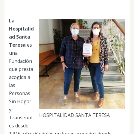
La
Hospitalid
ad Santa
Teresa
es
una
Fundación
que presta
acogida a
las
Personas
Sin Hogar
y
HOSPITALIDAD SANTA TERESA
Transeúnt
es desde
1.916, ofreciéndoles un lugar acogedor donde